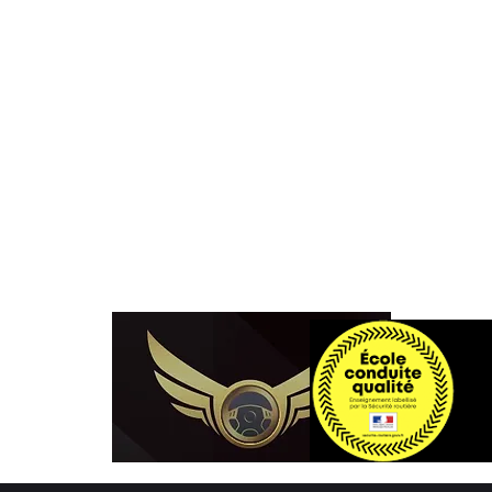
warmup06530@gmail.com
04 93 66 12 77
l'Ecole de c
Warm'up et