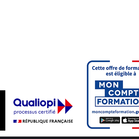
onduite
Accueil
Des
 de St Cé